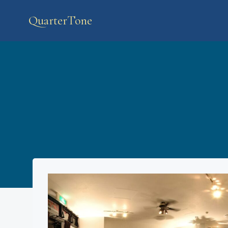
コ
ン
QuarterTone
テ
ン
ツ
へ
ス
キ
ッ
プ