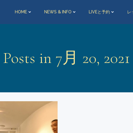
HOME
NEWS & INFO
LIVEと予約
レ
Posts in 7月 20, 2021